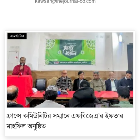
kawsar@thejournal-bd.com
বিনোদন
আইন-বিচার
আন্তর্জাতিক
ইউরোপ
লাইফ-স্টাইল
স্বাস্থ্য
মতামত
প্রবাস
ফ্রান্সে কমিউনিটির সম্মানে এফবিজেএ’র ইফতার
মাহফিল অনুষ্ঠিত
প্রযুক্তি